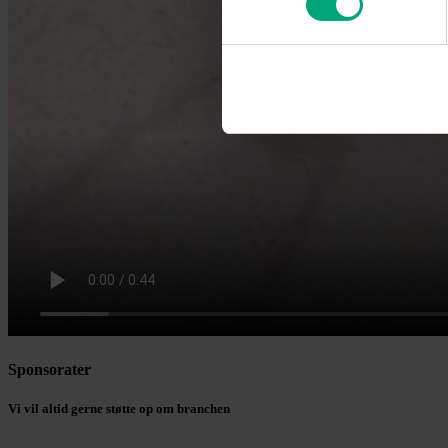
Sponsorater
Vi vil altid gerne støtte op om branchen