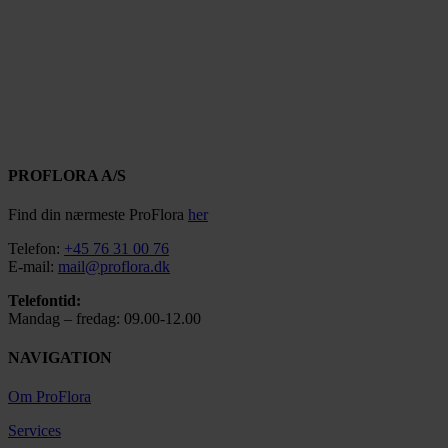
PROFLORA A/S
Find din nærmeste ProFlora
her
Telefon:
+45 76 31 00 76
E-mail:
mail@proflora.dk
Telefontid:
Mandag – fredag: 09.00-12.00
NAVIGATION
Om ProFlora
Services