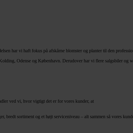
lsen har vi haft fokus på afskårne blomster og planter til den professi
, Kolding, Odense og København. Derudover har vi flere salgsbiler og w
er ved vi, hvor vigtigt det er for vores kunder, at
inger, bredt sortiment og et højt serviceniveau – alt sammen så vores kun